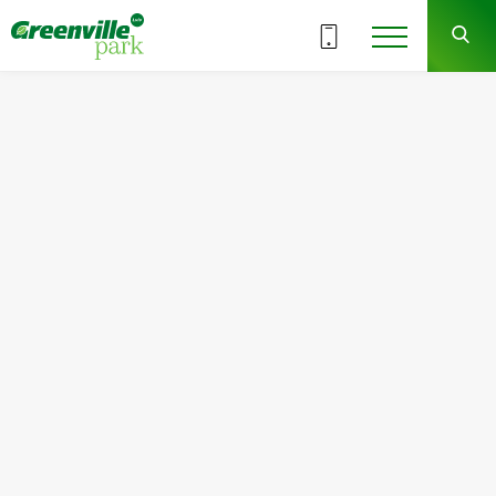
Выбрать этаж
9
ВСЕ СЕКЦИИ
СЕКЦИЯ
СДАЧА
3 кв. 2025 г.
У Вас возникли вопросы?