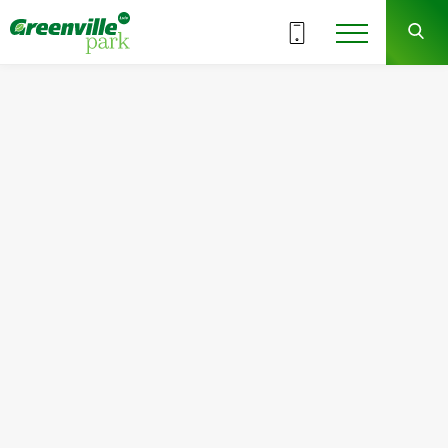
Обрати поверх
9
ВСІ СЕКЦІЇ
СЕКЦІЯ
ЗДАЧА
3 кв. 2025 р.
У Вас виникли питання?